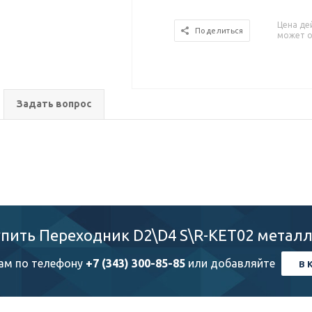
Цена де
Поделиться
может о
Задать вопрос
упить Переходник D2\D4 S\R-KET02 металл
ам по телефону
+7 (343) 300-85-85
или добавляйте
В 