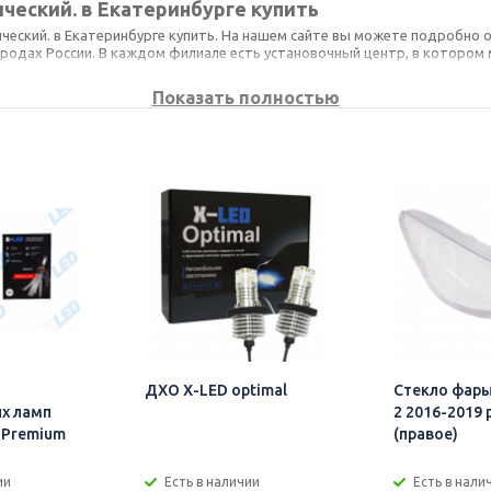
ческий. в Екатеринбурге купить
ческий. в Екатеринбурге купить. На нашем сайте вы можете подробно 
родах России. В каждом филиале есть установочный центр, в котором 
Показать полностью
 что является гарантией отсутствия переплат. Всю представленную н
овара.
ас как по телефону, так и онлайн с помощью он-лайн консультанта ил
ить и установить можно легко и просто. Достаточно лишь обратиться 
ДХО X-LED optimal
Стекло фары
х ламп
2 2016-2019 
7 Premium
(правое)
ии
Есть в наличии
Есть в нали