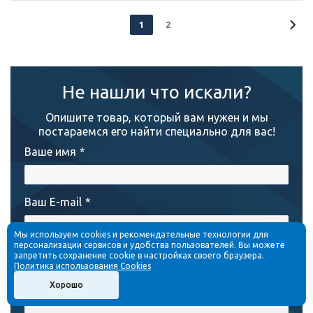
1
2
Не нашли что искали?
Опишите товар, который вам нужен и мы
постараемся его найти специально для вас!
Ваше имя
*
Ваш E-mail
*
Мы используем cookies и рекомендательные технологии для
персонализации сервисов и удобства пользователей. Вы можете
Сообщение
*
запретить сохранение cookie в настройках своего браузера.
Политика использования Cookies
Хорошо