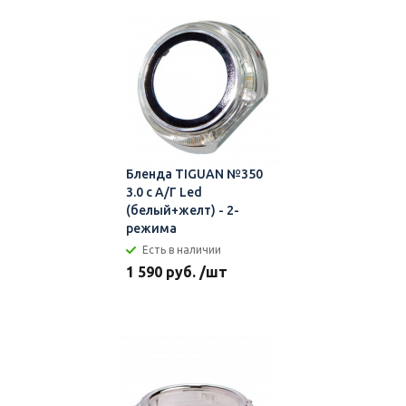
Бленда TIGUAN №350
3.0 с А/Г Led
(белый+желт) - 2-
режима
Есть в наличии
1 590 руб. /шт