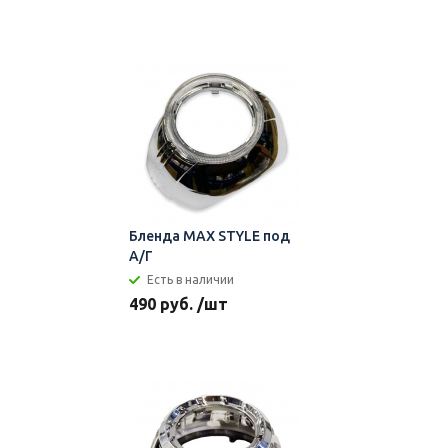
Бленда MAX STYLE под
А/Г
Есть в наличии
490 руб. /шт